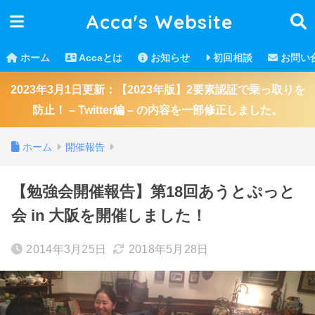
Acca's Website
ホーム
Accaとは
お知らせ
初回相談
お問い
2023年3月1日更新：【2023年版】2要素認証で乗っ取りを
防止！ – Twitter編 – の内容を一部修正しました。
ホーム
開催報告
【勉強会開催報告】第18回あうとぷっと
会 in 大阪を開催しました！
2014年3月25日
2018年5月28日