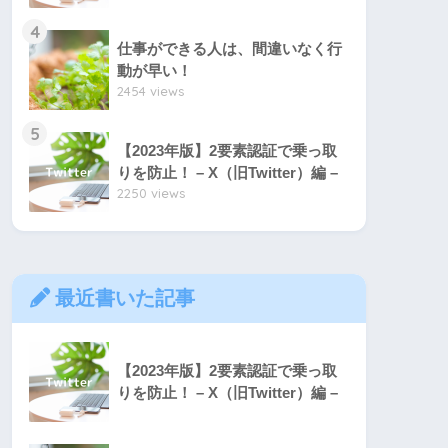
4
仕事ができる人は、間違いなく行
動が早い！
2454 views
5
【2023年版】2要素認証で乗っ取
りを防止！ – X（旧Twitter）編 –
2250 views
最近書いた記事
【2023年版】2要素認証で乗っ取
りを防止！ – X（旧Twitter）編 –