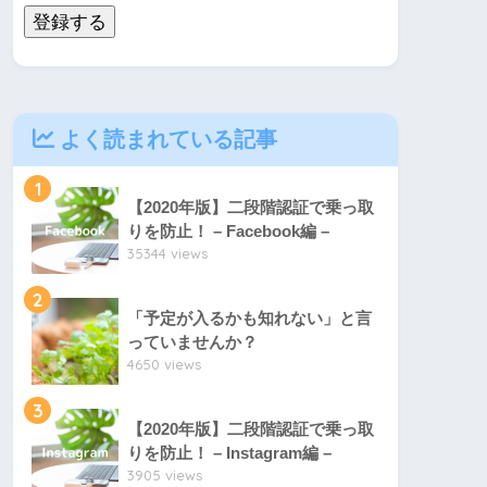
登録する
よく読まれている記事
1
【2020年版】二段階認証で乗っ取
りを防止！ – Facebook編 –
35344 views
2
「予定が入るかも知れない」と言
っていませんか？
4650 views
3
【2020年版】二段階認証で乗っ取
りを防止！ – Instagram編 –
3905 views