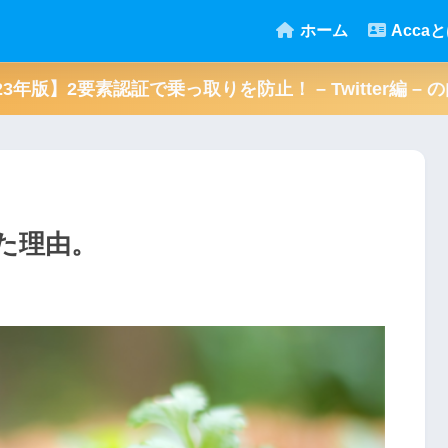
ホーム
Acca
023年版】2要素認証で乗っ取りを防止！ – Twitter編 
た理由。