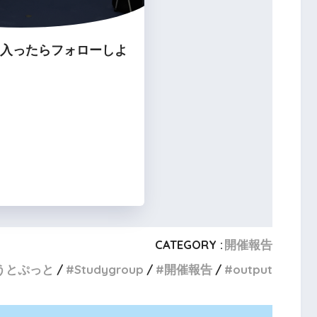
に入ったらフォローしよ
CATEGORY :
開催報告
うとぷっと
Studygroup
開催報告
output