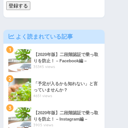
登録する
よく読まれている記事
1
【2020年版】二段階認証で乗っ取
りを防止！ – Facebook編 –
35345 views
2
「予定が入るかも知れない」と言
っていませんか？
4651 views
3
【2020年版】二段階認証で乗っ取
りを防止！ – Instagram編 –
3905 views