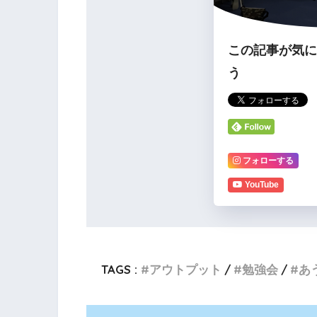
この記事が気
う
フォローする
YouTube
TAGS :
アウトプット
勉強会
あ