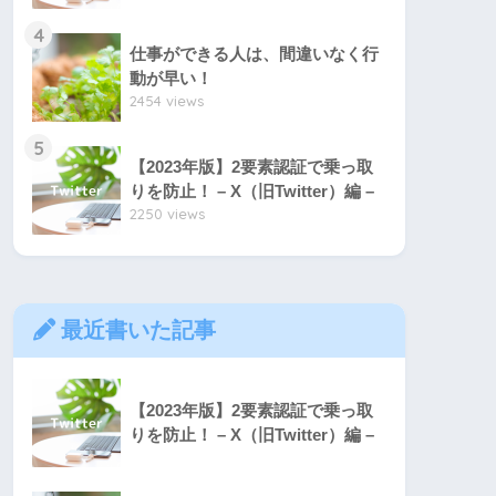
4
仕事ができる人は、間違いなく行
動が早い！
2454 views
5
【2023年版】2要素認証で乗っ取
りを防止！ – X（旧Twitter）編 –
2250 views
最近書いた記事
【2023年版】2要素認証で乗っ取
りを防止！ – X（旧Twitter）編 –