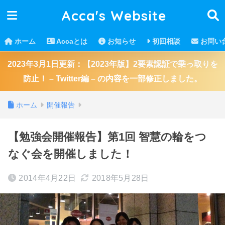
Acca's Website
ホーム
Accaとは
お知らせ
初回相談
お問い
2023年3月1日更新：【2023年版】2要素認証で乗っ取りを
防止！ – Twitter編 – の内容を一部修正しました。
ホーム
開催報告
【勉強会開催報告】第1回 智慧の輪をつ
なぐ会を開催しました！
2014年4月22日
2018年5月28日