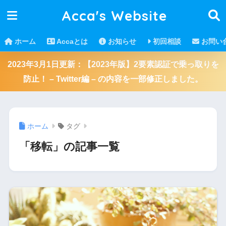
Acca's Website
ホーム
Accaとは
お知らせ
初回相談
お問い
2023年3月1日更新：【2023年版】2要素認証で乗っ取りを
防止！ – Twitter編 – の内容を一部修正しました。
ホーム
タグ
「移転」の記事一覧