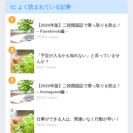
よく読まれている記事
1
【2020年版】二段階認証で乗っ取りを防止！
– Facebook編 –
35346 views
2
「予定が入るかも知れない」と言っていませ
んか？
4651 views
3
【2020年版】二段階認証で乗っ取りを防止！
– Instagram編 –
3905 views
4
仕事ができる人は、間違いなく行動が早い！
2454 views